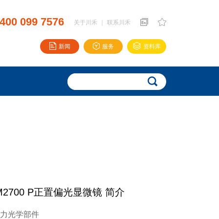
400 099 7576
关于川禾
｜
联系川禾
新闻
服务
资料库
 DM2700 P正置偏光显微镜 简介
力光学部件