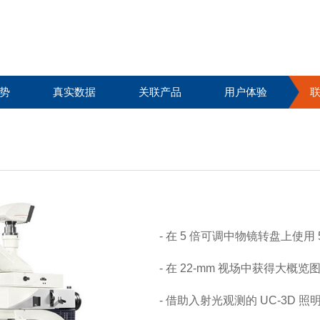
势
真实数据
关联产品
用户体验
- 在 5 倍可调中物镜转盘上使
- 在 22-mm 视场中获得大概览
- 借助入射光观测的 UC-3D