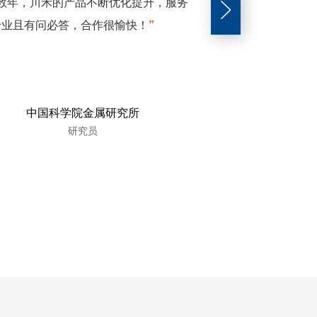
数年，川禾的产品不断优化提升，服务
“
我们一直用进口的产
专业且有问必答，合作很愉快！
”
的耗材，直到我们遇
点都不比进口的差，
中国科学院金属研究所
中国核工业
研究员
技