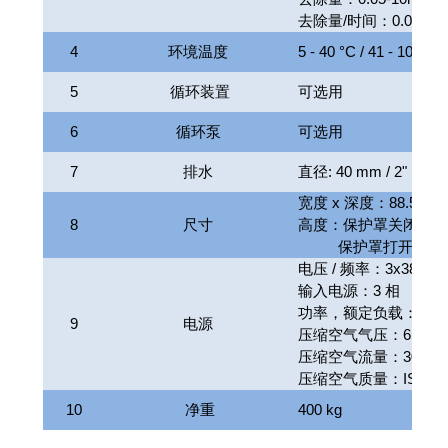
去除量/时间：0.05-10
4
环境温度
5 - 40 °C / 41 - 104 °F
5
循环装置
可选用
6
循环泵
可选用
7
排水
直径: 40 mm / 2"
宽度 x 深度：88.5cm x
8
尺寸
高度：保护罩关闭：16
保护罩打开：194
电压 / 频率：3x380-48
输入电源：3 相
功率，额定负载：4,5 
9
电源
压缩空气气压：6 - 9,9 bar
压缩空气流量：30 l/min 
压缩空气质量：ISO 8573
10
净重
400 kg