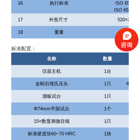
16
执行标准
ISO 6506
，
ISO 6507
，
17
外形尺寸
520
×
240
×
18
重量
标准配置：
名称
数量
仪器主机
1
台
金刚石维氏压头
1
只
Φ
1.5
溜板试台
1
只
Φ
74mm
平面试台
1
个
15
×数显测微目镜
1
只
标准硬度块
60~70 HRC
1
块