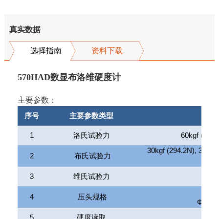
真实数据
选择指南
资料下载
570HAD数显布洛维硬度计
主要参数：
序号
主要参数类型
1
洛氏试验力
60kgf (588.
30kgf (294.2N), 31.25k
2
布氏试验力
3
维氏试验力
30k
金刚
4
压头规格
Φ
1.5
5
硬度读取