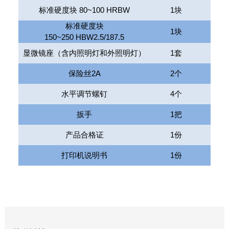
标准硬度块
80~100 HRBW
1
块
标准硬度块
1
块
150~250 HBW2.5/187.5
显微镜座（含内照明灯和外照明灯）
1
套
保险丝
2A
2
个
水平调节螺钉
4
个
扳手
1
把
产品合格证
1
份
打印机说明书
1
份