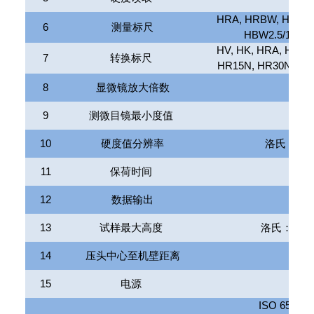
HRA, HRBW, HRC, H
6
测量标尺
HBW2.5/187.5
HV, HK, HRA, HRB
7
转换标尺
HR15N, HR30N, HR
8
显微镜放大倍数
9
测微目镜最小度值
布
10
硬度值分辨率
洛氏：
0.
11
保荷时间
12
数据输出
13
试样最大高度
洛氏：
185
14
压头中心至机壁距离
15
电源
ISO 6508
，