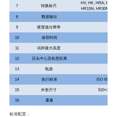
HV, HK, HRA, HRB
7
转换标尺
HR15N, HR30N, HR
8
数据输出
9
硬度值分辨率
10
保荷时间
11
试样最大高度
12
压头中心至机壁距离
13
电源
14
执行标准
ISO 6508
，
15
外形尺寸
520
×
215
×
16
重量
标准配置：