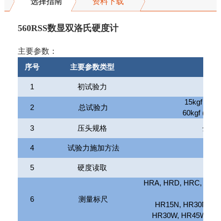
选择指南
资料下载
560RSS数显双洛氏硬度计
主要参数：
序号
主要参数类型
1
初试验力
3k
15kgf (147.
2
总试验力
60kgf (588.
3
压头规格
金刚
4
试验力施加方法
5
硬度读取
HRA, HRD, HRC, HRF
H
6
测量标尺
HR15N, HR30N, H
HR30W, HR45W, HR1