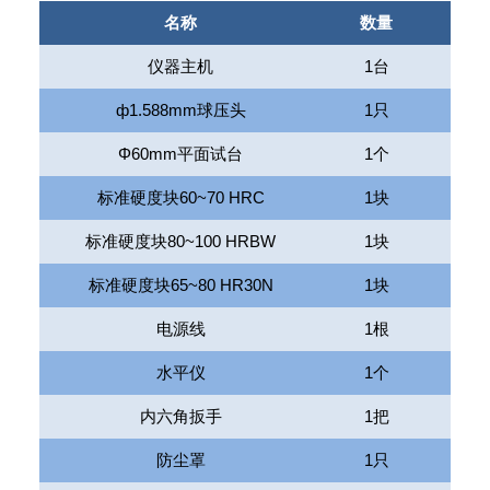
名称
数量
仪器主机
1
台
ф
1.588mm
球压头
1
只
Φ
60mm
平面试台
1
个
标准硬度块
60~70 HRC
1
块
标准硬度块
80~100 HRBW
1
块
标
标准硬度块
65~80 HR30N
1
块
电源线
1
根
水平仪
1
个
内六角扳手
1
把
防尘罩
1
只